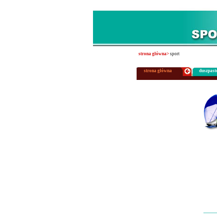
strona główna>
sport
strona główna
duszpast