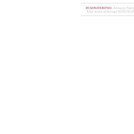
Adoracja Najś
DUSZPASTERSTWO:
Klub tenisa stołowego KOSZAL