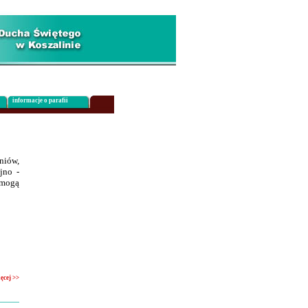
informacje o parafii
niów,
jno -
 mogą
ęcej >>