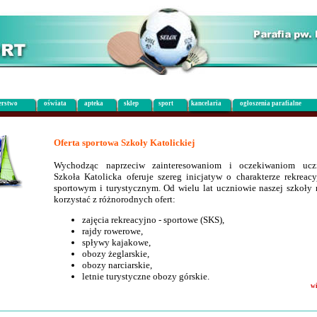
erstwo
oświata
apteka
sklep
sport
kancelaria
ogłoszenia parafialne
Oferta sportowa Szkoły Katolickiej
Wychodząc naprzeciw zainteresowaniom i oczekiwaniom ucz
Szkoła Katolicka oferuje szereg inicjatyw o charakterze rekreacy
sportowym i turystycznym. Od wielu lat uczniowie naszej szkoły
korzystać z różnorodnych ofert:
zajęcia rekreacyjno - sportowe (SKS),
rajdy rowerowe,
spływy kajakowe,
obozy żeglarskie,
obozy narciarskie,
letnie turystyczne obozy górskie.
wi