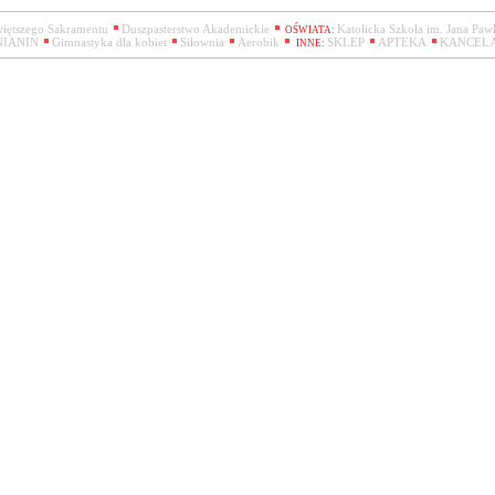
więtszego Sakramentu
Duszpasterstwo Akademickie
Katolicka Szkoła im. Jana Pawł
OŚWIATA:
INIANIN
Gimnastyka dla kobiet
Siłownia
Aerobik
SKLEP
APTEKA
KANCELA
INNE: